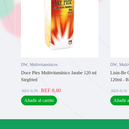
DW
,
Multivitamínicos
DW
,
Multi
Doce Plex Multivitamínico Jarabe 120 ml
Lisin-Be 
Siegfried
120ml - B
REF
8,80
REF
9,78
REF
9,70
Añadir al carrito
Añadir a