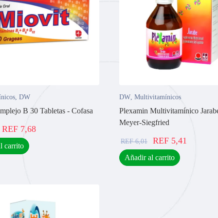
ínicos
,
DW
DW
,
Multivitamínicos
mplejo B 30 Tabletas - Cofasa
Plexamin Multivitamínico Jara
Meyer-Siegfried
REF
7,68
REF
5,41
REF
6,01
l carrito
Añadir al carrito