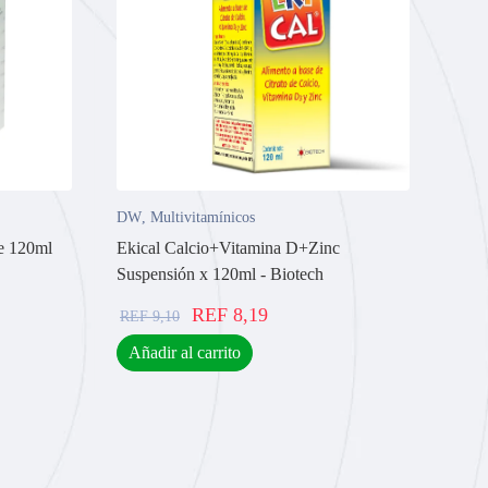
DW
,
Multivitamínicos
be 120ml
Ekical Calcio+Vitamina D+Zinc
Suspensión x 120ml - Biotech
REF
8,19
REF
9,10
Añadir al carrito