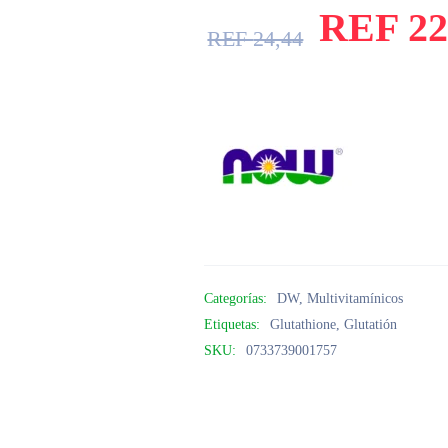
REF
22
REF
24,44
Categorías:
DW
,
Multivitamínicos
Etiquetas:
Glutathione
,
Glutatión
SKU:
0733739001757