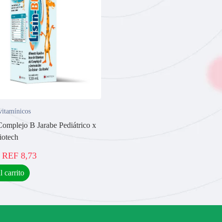
vitamínicos
Complejo B Jarabe Pediátrico x
iotech
REF
8,73
l carrito