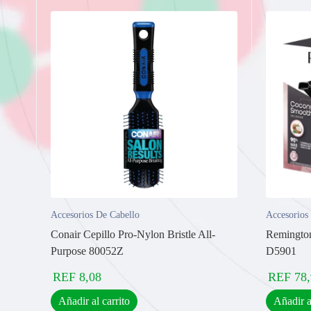
Accesorios De Cabello
Accesorios
Conair Cepillo Pro-Nylon Bristle All-
Remingto
Purpose 80052Z
D5901
REF
8,08
REF
78
Añadir al carrito
Añadir a