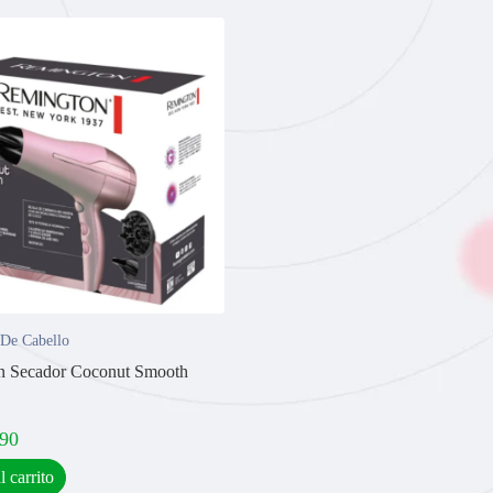
 De Cabello
n Secador Coconut Smooth
,90
l carrito