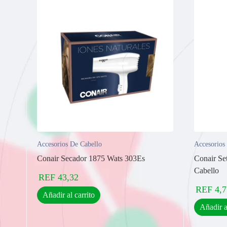
Accesorios De Cabello
Accesorios
Conair Secador 1875 Wats 303Es
Conair Se
Cabello
REF
43,32
REF
4,7
Añadir al carrito
Añadir a