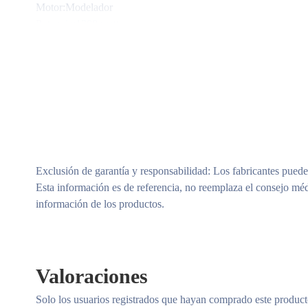
Motor:Modelador
Potencia:1300 watts
Temperaturas:3 temperaturas
Velocidades:2 velocidades
Voltaje:220v
Exclusión de garantía y responsabilidad
: Los fabricantes puede
Esta información es de referencia, no reemplaza el consejo méd
información de los productos.
Valoraciones
Solo los usuarios registrados que hayan comprado este produc