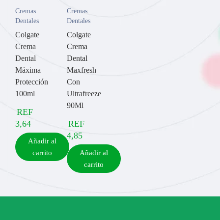
Cremas
Cremas
Dentales
Dentales
Colgate
Colgate
Crema
Crema
Dental
Dental
Máxima
Maxfresh
Protección
Con
100ml
Ultrafreeze
90Ml
REF
3,64
REF
4,85
Añadir al
carrito
Añadir al
carrito