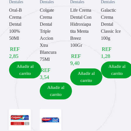
Dentales
Dentales
Dentales
Dentales
Oral-B
Colgate
Life Crema
Galactic
Crema
Crema
Dental Con
Crema
Dental
Dental
Hidroxiapa
Dental
100%
Triple
tita Menta
Classic Ice
50Ml
Accion
Breez
100g
Xtra
100Gr
REF
REF
Blancura
2,85
REF
1,28
75Ml
9,40
Añadir al
Añadir al
REF
carrito
Añadir al
carrito
3,54
carrito
Añadir al
carrito