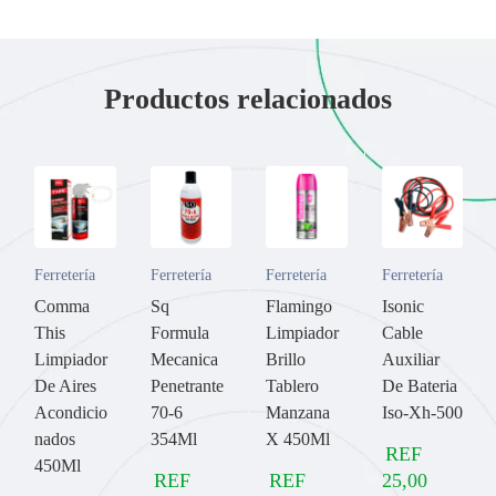
Productos relacionados
Ferretería
Ferretería
Ferretería
Ferretería
Comma
Sq
Flamingo
Isonic
This
Formula
Limpiador
Cable
Limpiador
Mecanica
Brillo
Auxiliar
De Aires
Penetrante
Tablero
De Bateria
Acondicio
70-6
Manzana
Iso-Xh-500
nados
354Ml
X 450Ml
REF
450Ml
REF
REF
25,00