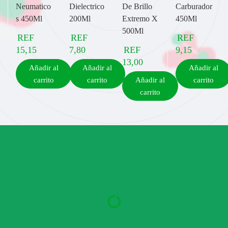
Neumatico
Dielectrico
De Brillo
Carburador
s 450Ml
200Ml
Extremo X
450Ml
500Ml
REF
REF
REF
15,15
7,80
REF
9,15
13,00
Añadir al
Añadir al
Añadir al
carrito
carrito
Añadir al
carrito
carrito