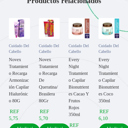
Productos relacionados
Cuidado Del
Cuidado Del
Cuidado Del
Cuidado Del
Cabello
Cabello
Cabello
Cabello
Novex
Novex
Every
Every
Tratamient
Tratamient
Night
Night
o Recarga
o Recarga
Tratamient
Tratamient
Armonizac
De
o Capilar
o Capilar
ión Capilar
Queratina/
Bionutrient
Bionutrient
Hialurónic
Brasilera
es Cacao Y
es Coco
o 80G
80Gr
Frutos
350ml
Rojos
REF
REF
REF
350ml
5,75
5,70
6,10
REF