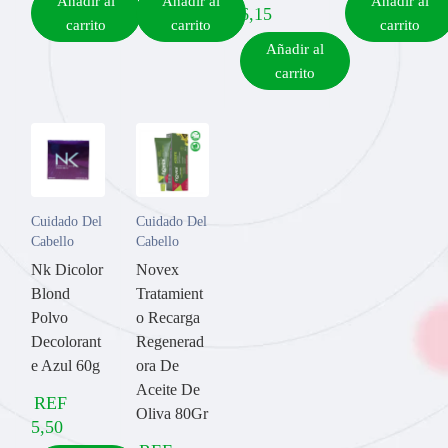
Añadir al
Añadir al
Añadir al
6,15
carrito
carrito
carrito
Añadir al
carrito
Cuidado Del
Cuidado Del
Cabello
Cabello
Nk Dicolor
Novex
Blond
Tratamient
Polvo
o Recarga
Decolorant
Regenerad
e Azul 60g
ora De
Aceite De
REF
Oliva 80Gr
5,50