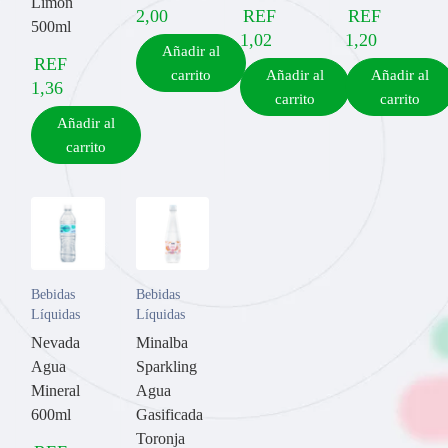
Limón
2,00
REF
REF
500ml
1,02
1,20
Añadir al
REF
carrito
Añadir al
Añadir al
1,36
carrito
carrito
Añadir al
carrito
Bebidas
Bebidas
Líquidas
Líquidas
Nevada
Minalba
Agua
Sparkling
Mineral
Agua
600ml
Gasificada
Toronja