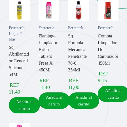
Ferretería
,
Ferretería
Ferretería
Ferretería
Hogar Y
Flamingo
Sq
Comma
Más
Limpiador
Formula
Limpiador
Sq
Brillo
Mecanica
De
Abrillantad
Tablero
Penetrante
Carburador
or General
Fresa X
70-6
450Ml
Silicone
450Ml
354Ml
REF
54Ml
REF
REF
9,15
REF
11,40
11,00
Añadir al
11,40
Añadir al
Añadir al
carrito
Añadir al
carrito
carrito
carrito