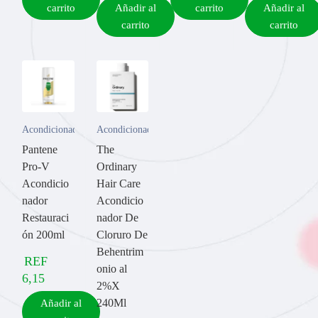
carrito
Añadir al
carrito
Añadir al
carrito
carrito
Acondicionador
Acondicionador
Pantene
The
Pro-V
Ordinary
Acondicio
Hair Care
nador
Acondicio
Restauraci
nador De
ón 200ml
Cloruro De
Behentrim
REF
onio al
6,15
2%X
240Ml
Añadir al