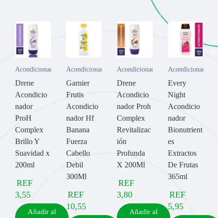
Acondicionador
Acondicionador
Acondicionador
Acondicionador
Drene
Garnier
Drene
Every
Acondicio
Frutis
Acondicio
Night
nador
Acondicio
nador Proh
Acondicio
ProH
nador Hf
Complex
nador
Complex
Banana
Revitalizac
Bionutrient
Brillo Y
Fuerza
ión
es
Suavidad x
Cabello
Profunda
Extractos
200ml
Debil
X 200Ml
De Frutas
300Ml
365ml
REF
REF
3,55
REF
3,80
REF
10,55
5,95
Añadir al
Añadir al