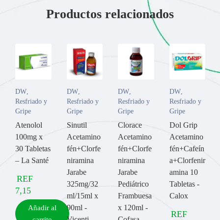
Productos relacionados
DW
,
DW
,
DW
,
DW
,
Resfriado y
Resfriado y
Resfriado y
Resfriado y
Gripe
Gripe
Gripe
Gripe
Atenolol
Sinutil
Clorace
Dol Grip
100mg x
Acetamino
Acetamino
Acetamino
30 Tabletas
fén+Clorfe
fén+Clorfe
fén+Cafeín
– La Santé
niramina
niramina
a+Clorfenir
Jarabe
Jarabe
amina 10
REF
325mg/32
Pediátrico
Tabletas -
7,15
ml/15ml x
Frambuesa
Calox
90ml -
x 120ml -
Añadir al
REF
Vicenti
Cofasa
carrito