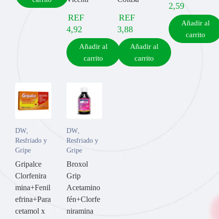
2,59
REF
REF
Añadir al
4,92
3,88
carrito
Añadir al
Añadir al
carrito
carrito
DW
,
DW
,
Resfriado y
Resfriado y
Gripe
Gripe
Gripalce
Broxol
Clorfenira
Grip
mina+Fenil
Acetamino
efrina+Para
fén+Clorfe
cetamol x
niramina