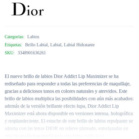
Categorías:
Labios
Etiquetas:
Brillo Labial
,
Labial
,
Labial Hidratante
SKU:
3348901636261
El nuevo brillo de labios Dior Addict Lip Maximizer se ha
rediseñado para responder a todas las preferencias de maquillaje,
gracias a deliciosos tonos en colores naturales y atrevidos. Este
brillo de labios multiplica las posibilidades con aún más acabados:
además de la versión brillante efecto lupa, Dior Addict Lip
Maximizer está ahora disponible en versiones intensa, holográfica
y resplandeciente. El estuche de este brillo de labios repulpante se
adorna con las letras DIOR en relieve plateado, entrelazadas en
una tipografía logomanía para una firma estilo joya.