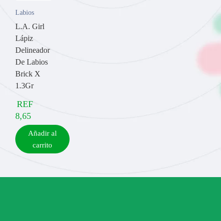
Labios
L.A. Girl
Lápiz
Delineador
De Labios
Brick X
1.3Gr
REF
8,65
Añadir al
carrito