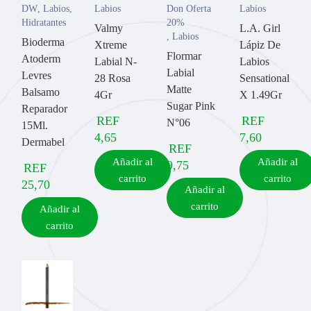
DW
,
Labios
,
Labios
Don Oferta
Labios
Hidratantes
20%
Valmy
L.A. Girl
,
Labios
Bioderma
Xtreme
Lápiz De
Flormar
Atoderm
Labial N-
Labios
Labial
Levres
28 Rosa
Sensational
Matte
Balsamo
4Gr
X 1.49Gr
Sugar Pink
Reparador
REF
REF
N°06
15Ml.
4,65
7,60
Dermabel
REF
Añadir al
Añadir al
9,75
REF
carrito
carrito
25,70
Añadir al
carrito
Añadir al
carrito