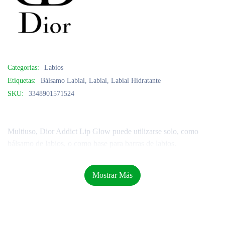
Categorías:
Labios
Etiquetas:
Bálsamo Labial
,
Labial
,
Labial Hidratante
SKU:
3348901571524
Multiuso, Dior Addict Lip Glow puede utilizarse solo, como
bálsamo de labios, o como base para barras de labios.
Mostrar Más