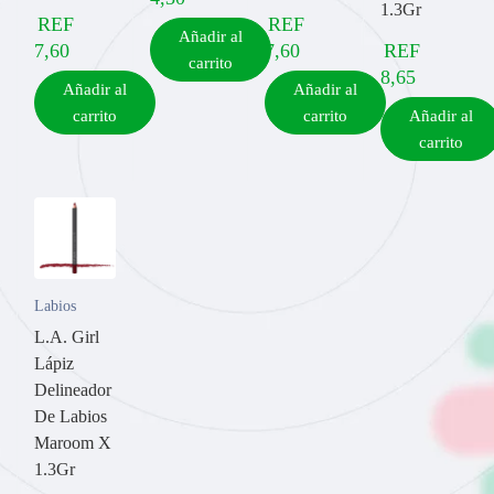
1.3Gr
REF
REF
Añadir al
7,60
7,60
REF
carrito
8,65
Añadir al
Añadir al
carrito
carrito
Añadir al
carrito
Labios
L.A. Girl
Lápiz
Delineador
De Labios
Maroom X
1.3Gr