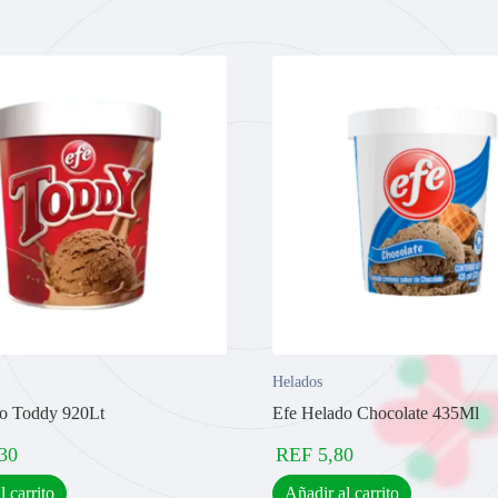
Helados
do Toddy 920Lt
Efe Helado Chocolate 435Ml
30
REF
5,80
l carrito
Añadir al carrito