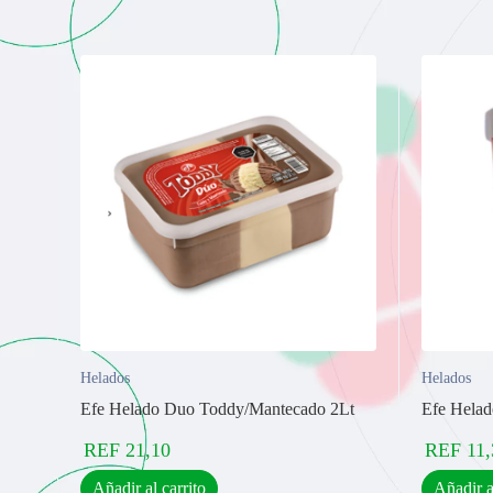
Helados
Helados
Efe Helado Duo Toddy/Mantecado 2Lt
Efe Hela
REF
21,10
REF
11,
Añadir al carrito
Añadir a