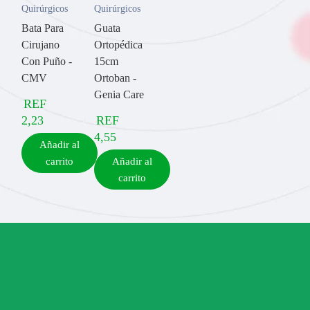
Quirúrgicos
Quirúrgicos
Bata Para
Guata
Cirujano
Ortopédica
Con Puño -
15cm
CMV
Ortoban -
Genia Care
REF
2,23
REF
4,55
Añadir al
carrito
Añadir al
carrito