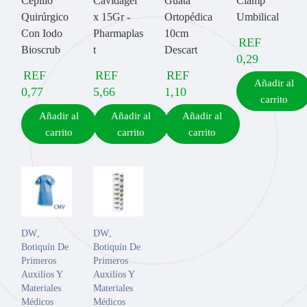
Cepillo
Cavidagel
Guata
Clamp
Quirúrgico
x 15Gr -
Ortopédica
Umbilical
Con Iodo
Pharmaplas
10cm
REF
Bioscrub
t
Descart
0,29
REF
REF
REF
Añadir al
0,77
5,66
1,10
carrito
Añadir al
Añadir al
Añadir al
carrito
carrito
carrito
DW
,
DW
,
Botiquín De
Botiquín De
Primeros
Primeros
Auxilios Y
Auxilios Y
Materiales
Materiales
Médicos
Médicos