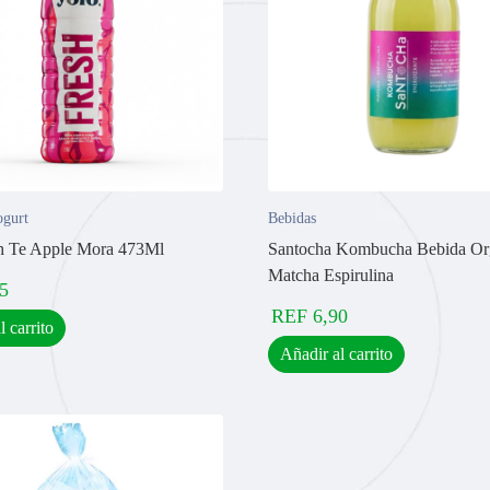
gurt
Bebidas
h Te Apple Mora 473Ml
Santocha Kombucha Bebida Or
Matcha Espirulina
5
REF
6,90
l carrito
Añadir al carrito