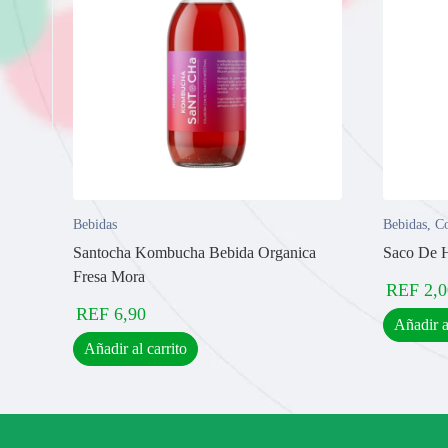
Bebidas
Bebidas
,
Co
Santocha Kombucha Bebida Organica
Saco De 
Fresa Mora
REF
2,0
REF
6,90
Añadir a
Añadir al carrito