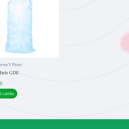
cina Y Pícnic
Hielo GDE
0
l carrito