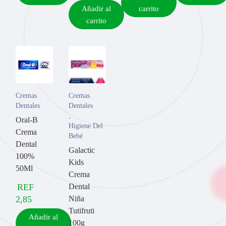
Añadir al
carrito
carrito
Cremas
Cremas
Dentales
Dentales
,
Oral-B
Higiene Del
Crema
Bebé
Dental
Galactic
100%
Kids
50Ml
Crema
REF
Dental
2,85
Niña
Tutifruti
Añadir al
100g