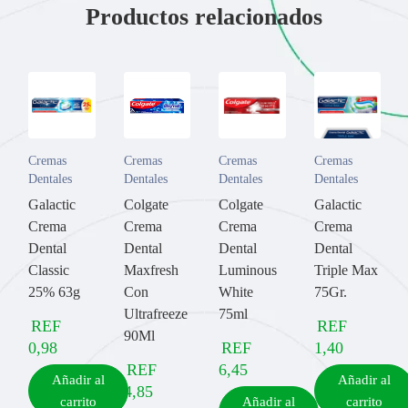
Productos relacionados
Cremas
Cremas
Cremas
Cremas
Dentales
Dentales
Dentales
Dentales
Galactic
Colgate
Colgate
Galactic
Crema
Crema
Crema
Crema
Dental
Dental
Dental
Dental
Classic
Maxfresh
Luminous
Triple Max
25% 63g
Con
White
75Gr.
Ultrafreeze
75ml
REF
REF
90Ml
0,98
REF
1,40
REF
6,45
Añadir al
Añadir al
4,85
carrito
Añadir al
carrito