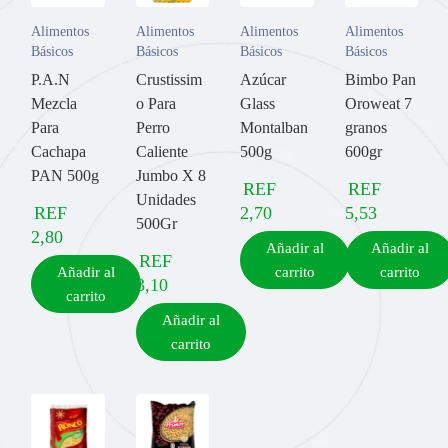
Alimentos
Alimentos
Alimentos
Alimentos
Básicos
Básicos
Básicos
Básicos
P.A.N
Crustissim
Azúcar
Bimbo Pan
Mezcla
o Para
Glass
Oroweat 7
Para
Perro
Montalban
granos
Cachapa
Caliente
500g
600gr
PAN 500g
Jumbo X 8
REF
REF
Unidades
REF
2,70
5,53
500Gr
2,80
Añadir al
Añadir al
REF
Añadir al
carrito
carrito
3,10
carrito
Añadir al
carrito