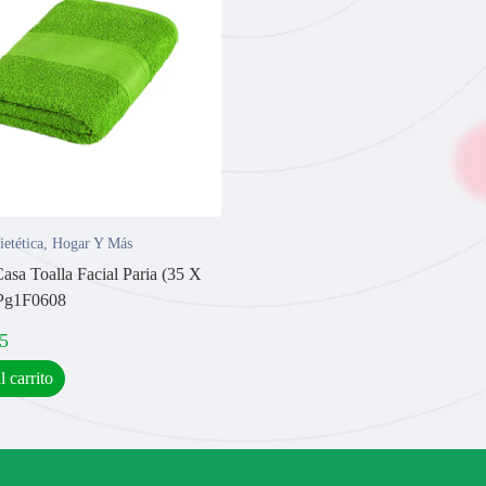
ietética
,
Hogar Y Más
sa Toalla Facial Paria (35 X
Pg1F0608
5
l carrito