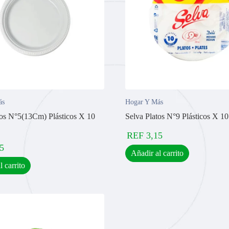
ás
Hogar Y Más
tos N°5(13Cm) Plásticos X 10
Selva Platos N°9 Plásticos X 1
REF
3,15
5
Añadir al carrito
l carrito