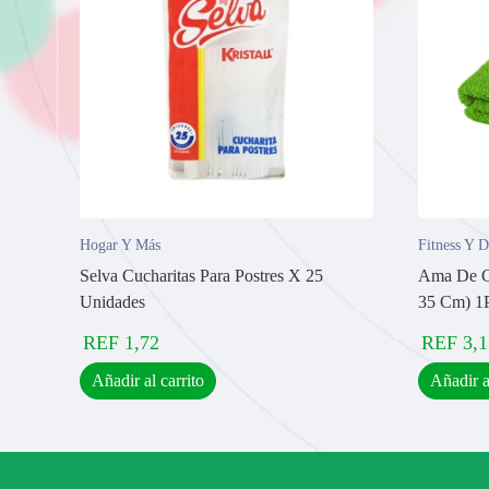
Hogar Y Más
Fitness Y D
Selva Cucharitas Para Postres X 25
Ama De Ca
Unidades
35 Cm) 1
REF
1,72
REF
3,1
Añadir al carrito
Añadir a