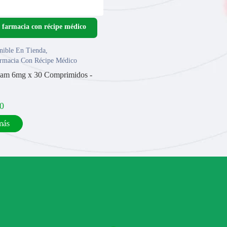
nible En Tienda
,
rmacia Con Récipe Médico
am 6mg x 30 Comprimidos -
0
más