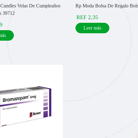
 Candles Velas De Cumpleaños
Rp Moda Bolsa De Regalo Bol
s 39712
REF
2,35
9
Leer más
más