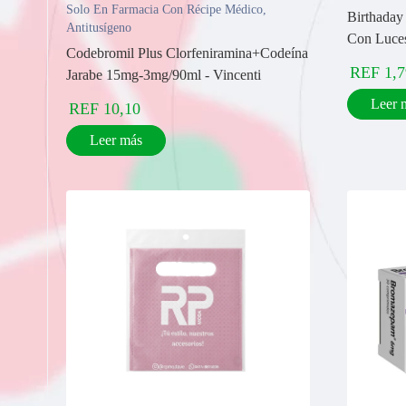
Solo En Farmacia Con Récipe Médico
,
Birthaday
Antitusígeno
Con Luce
Codebromil Plus Clorfeniramina+Codeína
REF
1,7
Jarabe 15mg-3mg/90ml - Vincenti
Leer 
REF
10,10
Leer más