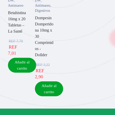
DW
,
DW
,
Antimareo
Antimareo
,
Digestivos
Betahistina
Dompesin
16mg x 20
Domperido
Tabletas –
na 10mg x
La Santé
30
REF
7,79
Comprimid
REF
os -
7,01
Dollder
Añadir al
REF
3,22
carrito
REF
2,90
Añadir al
carrito