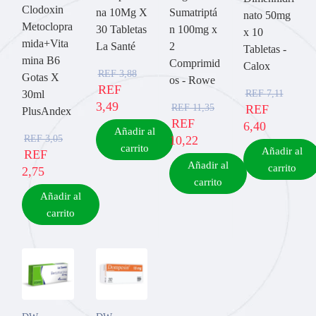
Clodoxin
na 10Mg X
Sumatriptá
nato 50mg
Metoclopra
30 Tabletas
n 100mg x
x 10
mida+Vita
La Santé
2
Tabletas -
mina B6
Comprimid
Calox
REF
3,88
Gotas X
os - Rowe
REF
REF
7,11
30ml
3,49
REF
11,35
REF
PlusAndex
REF
6,40
Añadir al
REF
3,05
10,22
carrito
Añadir al
REF
Añadir al
carrito
2,75
carrito
Añadir al
carrito