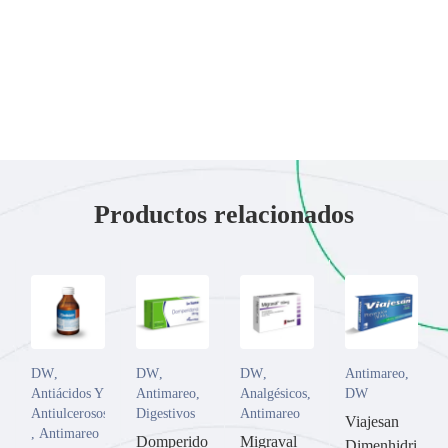
Productos relacionados
DW
,
DW
,
DW
,
Antimareo
,
Antiácidos Y
Antimareo
,
Analgésicos
,
DW
Antiulcerosos
Digestivos
Antimareo
Viajesan
,
Antimareo
Domperido
Migraval
Dimenhidri