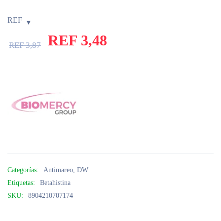
REF
REF
3,48
REF
3,87
Categorías:
Antimareo
,
DW
Etiquetas:
Betahistina
SKU:
8904210707174