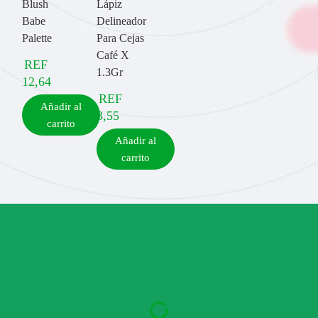
Blush
Lápiz
Babe
Delineador
Palette
Para Cejas
Café X
REF
1.3Gr
12,64
REF
Añadir al
3,55
carrito
Añadir al
carrito