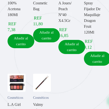
100%
Cosmetic
A Joues/
Spray
Acetona
Bag
Peach
Fijador De
180Ml
Nº40
Maquillaje
REF
X4.5Gr
Dragon
REF
11,80
Fruit
7,38
REF
120Ml
Añadir al
16,85
Añadir al
carrito
REF
carrito
Añadir al
9,12
carrito
Añadir al
carrito
Cosméticos
Cosméticos
L.A Girl
Valmy