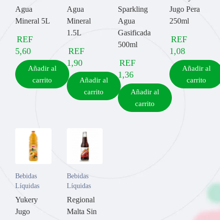
Agua
Agua
Sparkling
Jugo Pera
Mineral 5L
Mineral
Agua
250ml
1.5L
Gasificada
REF
REF
500ml
5,60
REF
1,08
1,90
REF
Añadir al
Añadir al
1,36
carrito
Añadir al
carrito
carrito
Añadir al
carrito
Bebidas
Bebidas
Líquidas
Líquidas
Yukery
Regional
Jugo
Malta Sin