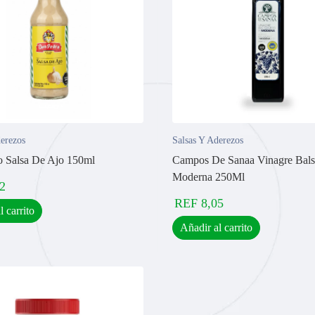
derezos
Salsas Y Aderezos
 Salsa De Ajo 150ml
Campos De Sanaa Vinagre Bal
Moderna 250Ml
2
REF
8,05
l carrito
Añadir al carrito