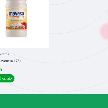
derezos
ayonesa 175g
0
l carrito