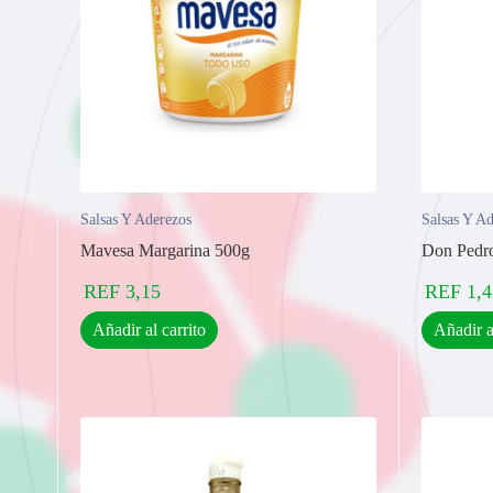
Salsas Y Aderezos
Salsas Y A
Mavesa Margarina 500g
Don Pedro
REF
3,15
REF
1,4
Añadir al carrito
Añadir a