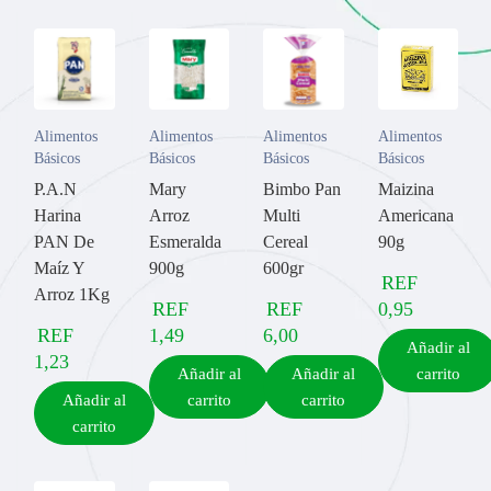
Alimentos
Alimentos
Alimentos
Alimentos
Básicos
Básicos
Básicos
Básicos
P.A.N
Mary
Bimbo Pan
Maizina
Harina
Arroz
Multi
Americana
PAN De
Esmeralda
Cereal
90g
Maíz Y
900g
600gr
REF
Arroz 1Kg
REF
REF
0,95
REF
1,49
6,00
Añadir al
1,23
Añadir al
Añadir al
carrito
Añadir al
carrito
carrito
carrito