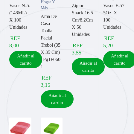
Hogar Y
Vasos N-5.
Ziploc
Vasos F-57
Más
(148ML)
Snack 16,5
5Oz. X
Ama De
X 100
Cm/8,2Cm
100
Casa
Unidades
X 50
Unidades
Toalla
Unidades
REF
Facial
REF
8,00
Trebol (35
REF
5,20
X 35 Cm)
3,55
Añadir al
Añadir al
1Pg1F060
carrito
Añadir al
carrito
1
carrito
REF
3,15
Añadir al
carrito