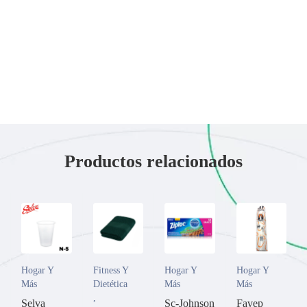
Productos relacionados
Hogar Y
Fitness Y
Hogar Y
Hogar Y
Más
Dietética
Más
Más
,
Selva
Sc-Johnson
Favep