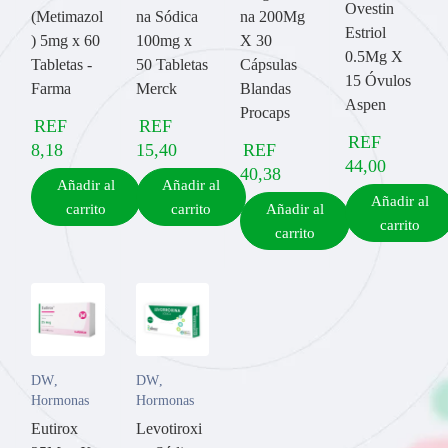
Ovestin
(Metimazol
na Sódica
na 200Mg
Estriol
) 5mg x 60
100mg x
X 30
0.5Mg X
Tabletas -
50 Tabletas
Cápsulas
15 Óvulos
Farma
Merck
Blandas
Aspen
Procaps
REF
REF
REF
8,18
15,40
REF
44,00
40,38
Añadir al
Añadir al
Añadir al
carrito
carrito
Añadir al
carrito
carrito
DW
,
DW
,
Hormonas
Hormonas
Eutirox
Levotiroxi