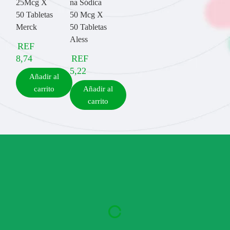
25Mcg X
na Sódica
50 Tabletas
50 Mcg X
Merck
50 Tabletas
Aless
REF
8,74
REF
5,22
Añadir al
carrito
Añadir al
carrito